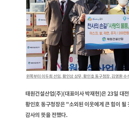
왼쪽부터 이두희 선임, 황인상 상무, 황인호 동구청장, 김영환 수
태원건설산업(주)(대표이사 박재현)은 23일 대전 
황인호 동구청장은 "소외된 이웃에게 큰 힘이 될
감사의 뜻을 전했다.