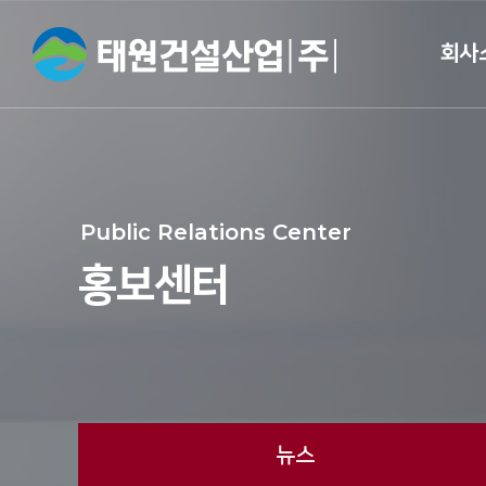
회사
CEO 
개
Public Relations Center
회사
홍보센터
면허 및 
브랜드
오시는
뉴스