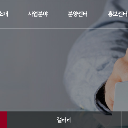
소개
사업분야
분양센터
홍보센터
인사말
건축공사업
분양
뉴스
요
토목공사업
갤러리
연혁
조경공사업
태원건설T
수상실적
 소개
 길
갤러리