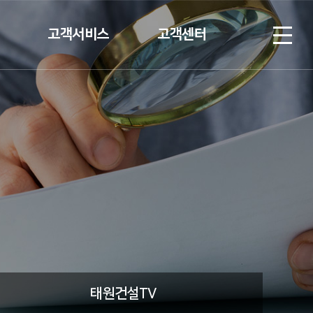
고객서비스
고객센터
계약고객
협력업체 등록
입주고객
Q&A
V
C/S안내
태원건설TV