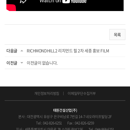
목록
다음글
RICHMONDHILL2 리치먼드 힐 2차 세종 홍보 FILM
이전글
이전글이 없습니다.
개인정보처리방침
이메일무단수집거부
태원건설산업(주)
본사 : 대전광역시 유성구 은구비남로 7번길 14-7 네오라이프빌딩 2F
Tel : 042-826-6251
Fax : 042-826-6259
지사 : 세종특별자치시 마음로 78 스마트큐브2 5F
Tel : 044-868-6251