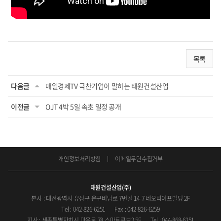
목록
다음글
매일경제TV 극찬기업이 말하는 태원건설산업
이전글
OJT 4박 5일 속초 일정 공개
개인정보처리방침
이메일무단수집거부
태원건설산업(주)
본사 : 대전광역시 유성구 은구비남로 7번길 14-7 네오라이프빌딩 2F
Tel : 042-826-6251
Fax : 042-826-6259
지사 : 세종특별자치시 마음로 78 스마트큐브2 5F
Tel : 044-868-6251