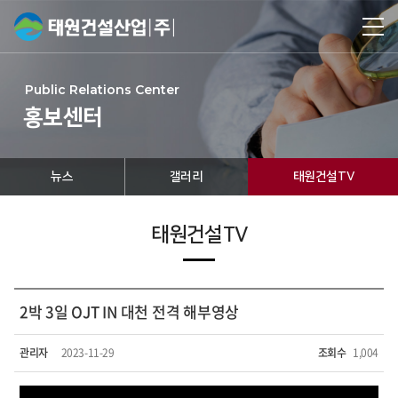
Public Relations Center
홍보센터
뉴스
갤러리
태원건설TV
태원건설TV
2박 3일 OJT IN 대천 전격 해부영상
관리자
2023-11-29
조회수
1,004