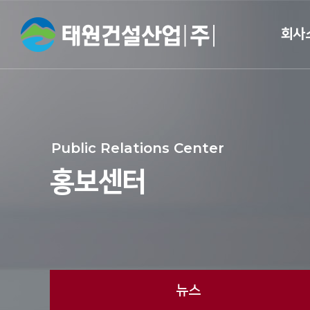
회사
CEO 
개
Public Relations Center
회사
홍보센터
면허 및 
브랜드
오시는
뉴스