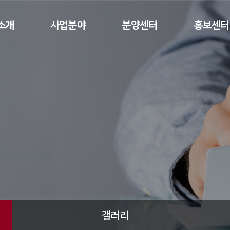
소개
사업분야
분양센터
홍보센터
인사말
건축공사업
분양
뉴스
요
토목공사업
갤러리
연혁
조경공사업
태원건설T
수상실적
 소개
 길
갤러리