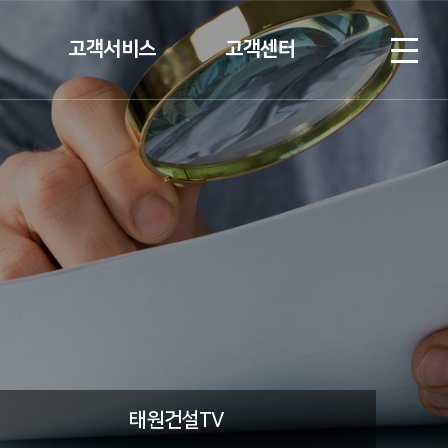
고객서비스
고객센터
계약고객
협력업체 등록
입주고객
Q&A
V
C/S안내
태원건설TV